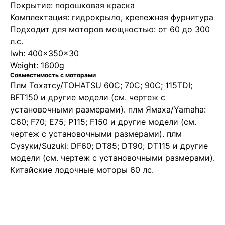
Покрытие: порошковая краска
Комплектация: гидрокрыло, крепежная фурнитура
Подходит для моторов мощностью: от 60 до 300
л.с.
lwh: 400x350x30
Weight: 1600g
Совместимость с моторами
Плм Тохатсу/TOHATSU 60C; 70C; 90C; 115TDI;
BFT150 и другие модели (см. чертеж с
установочными размерами). плм Ямаха/Yamaha:
C60; F70; E75; P115; F150 и другие модели (см.
чертеж с установочными размерами). плм
Сузуки/Suzuki:
DF60; DT85; DT90; DT115 и другие
модели (см. чертеж с установочными размерами).
Китайские лодочные моторы 60 лс.