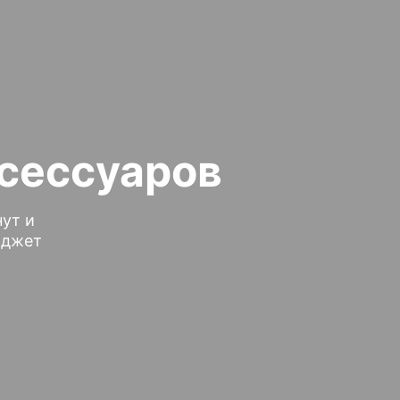
ксессуаров
ут и
юджет