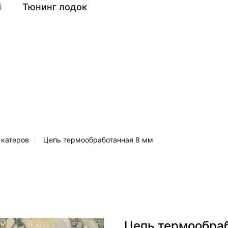
i
Тюнинг лодок
a
 катеров
Цепь термообработанная 8 мм
/
Цепь термообра