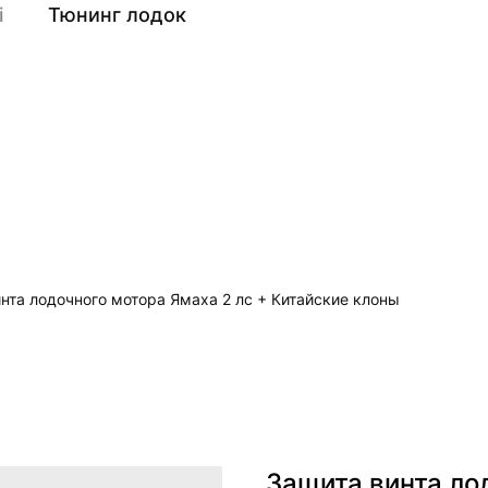
i
Тюнинг лодок
a
нта лодочного мотора Ямаха 2 лс + Китайские клоны
Защита винта ло