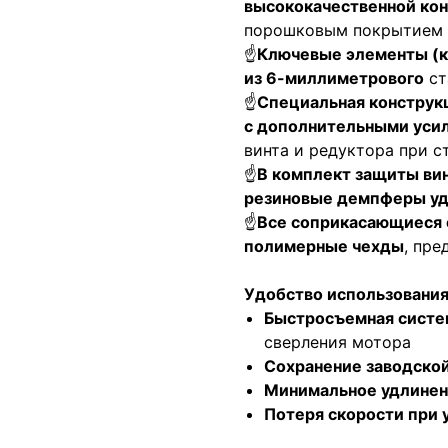
высококачественной кон
порошковым покрытием
☝
Ключевые элементы (к
из 6-миллиметрового
ст
☝
Специальная конструк
с дополнительными уси
винта и редуктора при 
☝
В комплект защиты вин
резиновые демпферы уд
☝
Все соприкасающиеся 
полимерные чехды
, пр
Удобство использования
Быстросъемная систе
сверления мотора
Сохранение заводской
Минимальное удлинени
Потеря скорости при 