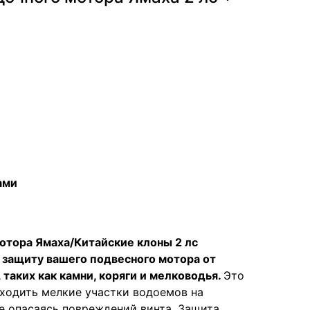
ами
отора Ямаха/Китайские клоны 2 лс
защиту вашего подвесного мотора от
таких как камни, коряги и мелководья.
Это
оходить мелкие участки водоемов на
е опасаясь повреждений винта. Защита