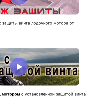
ж защиты винта лодочного мотора от
д мотором
с установленной защитой винта