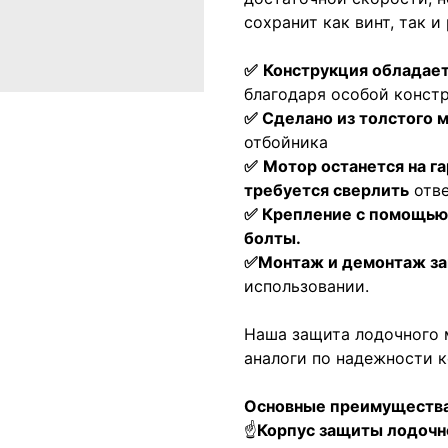
сохранит как винт, так и
✅
Конструкция обладае
благодаря особой конст
✅ Сделано из толстого 
отбойника
✅
Мотор останется на г
требуется сверлить
отв
✅ Крепление с помощью 
болты.
✅Монтаж и демонтаж за
использовании.
Наша защита лодочного 
аналоги по надежности 
Основные преимущества
☝
Корпус защиты лодочно